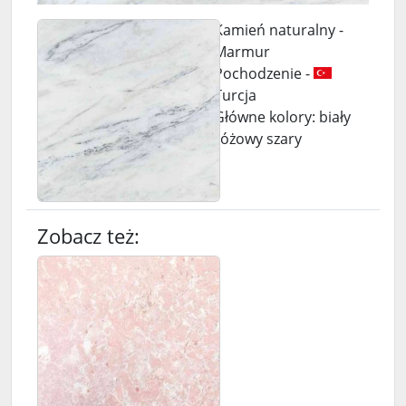
Kamień naturalny -
Marmur
Pochodzenie -
Turcja
Główne kolory: biały
różowy szary
Zobacz też: