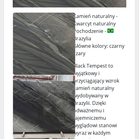
Kamień naturalny -
Kwarcyt naturalny
Pochodzenie -
Brazylia
Główne kolory: czarny
szary
Black Tempest to
wyjątkowy i
przyciągający wzrok
kamień naturalny
wydobywany w
Brazylii. Dzięki
odważnemu i
tajemniczemu
wyglądowi stanowi
wyraz w każdym