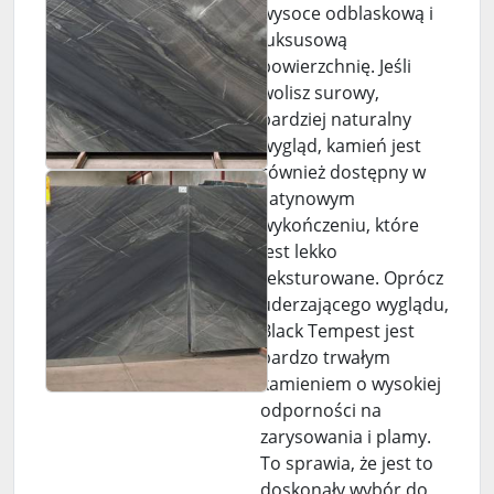
wysoce odblaskową i
luksusową
powierzchnię. Jeśli
wolisz surowy,
bardziej naturalny
wygląd, kamień jest
również dostępny w
satynowym
wykończeniu, które
jest lekko
teksturowane. Oprócz
uderzającego wyglądu,
Black Tempest jest
bardzo trwałym
kamieniem o wysokiej
odporności na
zarysowania i plamy.
To sprawia, że ​​jest to
doskonały wybór do