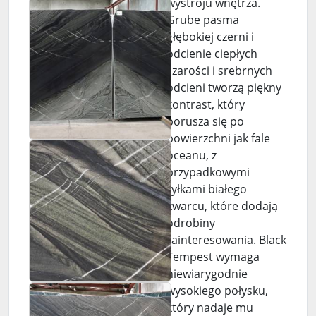
wystroju wnętrza.
Grube pasma
głębokiej czerni i
odcienie ciepłych
szarości i srebrnych
odcieni tworzą piękny
kontrast, który
porusza się po
powierzchni jak fale
oceanu, z
przypadkowymi
żyłkami białego
kwarcu, które dodają
odrobiny
zainteresowania. Black
Tempest wymaga
niewiarygodnie
wysokiego połysku,
który nadaje mu